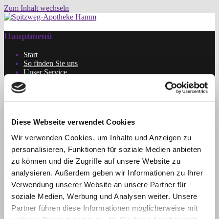
Zum Inhalt wechseln
Die Hammer Apotheke!
Spitzweg-Apotheke Hamm
Hauptmenü
Start
So finden Sie uns
Unser Service
Fernreiseberatung
Kundenkarte
Apotheken-Notdienstkalender
Notrufnummern
Ansprechpartner
Diese Webseite verwendet Cookies
Pollenflugvorhersage
Notdienste
Wir verwenden Cookies, um Inhalte und Anzeigen zu
Impressum
personalisieren, Funktionen für soziale Medien anbieten
Datenschutz
Gesundheitliche Versorgung vor Ort / Veranstaltungen
zu können und die Zugriffe auf unsere Website zu
Informationen für Ärzte
analysieren. Außerdem geben wir Informationen zu Ihrer
Verwendung unserer Website an unsere Partner für
Bilder-Navigation
soziale Medien, Werbung und Analysen weiter. Unsere
← Zurück
Weiter →
Partner führen diese Informationen möglicherweise mit