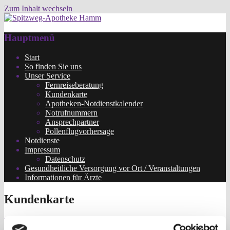
Zum Inhalt wechseln
Die Hammer Apotheke!
Spitzweg-Apotheke Hamm
Hauptmenü
Start
So finden Sie uns
Unser Service
Fernreiseberatung
Kundenkarte
Apotheken-Notdienstkalender
Notrufnummern
Ansprechpartner
Pollenflugvorhersage
Notdienste
Impressum
Datenschutz
Gesundheitliche Versorgung vor Ort / Veranstaltungen
Informationen für Ärzte
Kundenkarte
Nutzen Sie die Vorteile unserer Kundendatei!