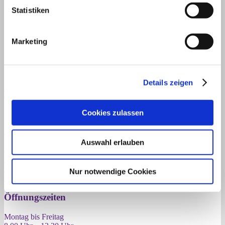
Vorbestellung von Medikamenten
Statistiken
Wir bieten Ihnen den Service der telefonischen Vorbestellung von
Arzneimitteln und anderen Waren aus unserem Apothekensortiment
an.
Marketing
Verschreibungspflichtige Medikamente können Sie ebenfalls
vorbestellen. Denken Sie jedoch bitte daran, dass wir diese nur
gegen ein gültiges Rezept abgeben können.
Details zeigen
Telefon: 02381 – 2 66 17
Spitzweg-Apotheke
Cookies zulassen
Jana Schneiders
Werler Straße 66
Auswahl erlauben
59065 Hamm
Telefon: 02381 – 2 66 17
Telefax: 02381 – 2 65 39
Nur notwendige Cookies
E-Mail verfassen
Öffnungszeiten
Montag bis Freitag